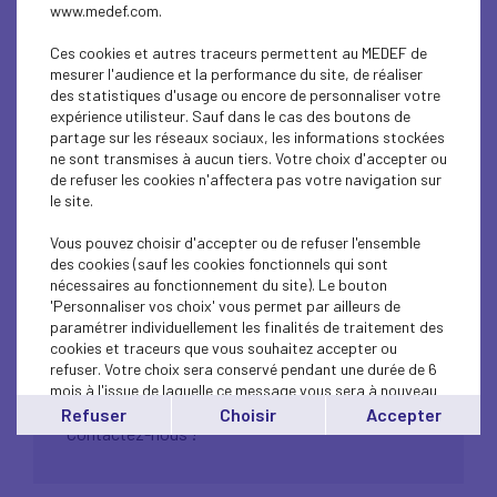
www.medef.com.
Ces cookies et autres traceurs permettent au MEDEF de
mesurer l'audience et la performance du site, de réaliser
des statistiques d'usage ou encore de personnaliser votre
expérience utilisteur. Sauf dans le cas des boutons de
partage sur les réseaux sociaux, les informations stockées
ne sont transmises à aucun tiers. Votre choix d'accepter ou
de refuser les cookies n'affectera pas votre navigation sur
Femme du MEDEF au
le site.
Parlement Européen
Vous pouvez choisir d'accepter ou de refuser l'ensemble
des cookies (sauf les cookies fonctionnels qui sont
nécessaires au fonctionnement du site). Le bouton
'Personnaliser vos choix' vous permet par ailleurs de
paramétrer individuellement les finalités de traitement des
cookies et traceurs que vous souhaitez accepter ou
refuser. Votre choix sera conservé pendant une durée de 6
mois à l'issue de laquelle ce message vous sera à nouveau
affiché..
INSCRIPTION AVANT le 23 décembre 2022
Refuser
Choisir
Accepter
Vous pouvez modifier votre choix à tout moment en
Contactez-nous !
cliquant sur le lien
'cookies'
en bas de page.