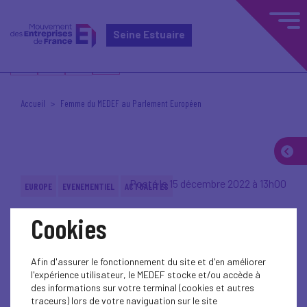
Seine Estuaire
Accueil
Femme du MEDEF au Parlement Européen
Posté le 15 décembre 2022 à 13h00
EUROPE
EVENEMENTIEL
ACTUALITES
Cookies
Afin d'assurer le fonctionnement du site et d'en améliorer
l'expérience utilisateur, le MEDEF stocke et/ou accède à
des informations sur votre terminal (cookies et autres
traceurs) lors de votre naviguation sur le site